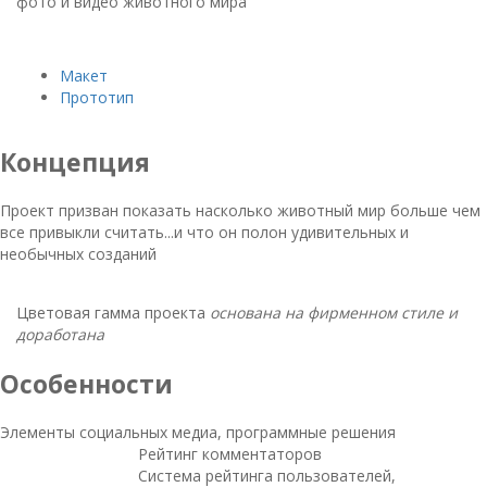
либо пишите на
фото и видео животного мира
ОТПРАВИТЬ
web@kimbee.ru
Макет
Прототип
+7 921 940-66-02
Концепция
kimbee-studio
Проект призван показать насколько животный мир больше чем
все привыкли считать...и что он полон удивительных и
необычных созданий
Цветовая гамма проекта
основана на фирменном стиле и
доработана
Особенности
Элементы социальных медиа, программные решения
Рейтинг комментаторов
Система рейтинга пользователей,